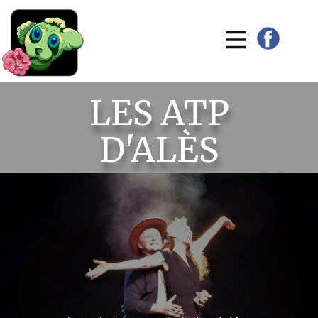
LES ATP
D'ALÈS