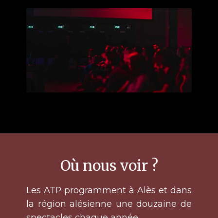
Où nous voir ?
Les ATP programment à Alès et dans
la région alésienne une douzaine de
spectacles chaque année.