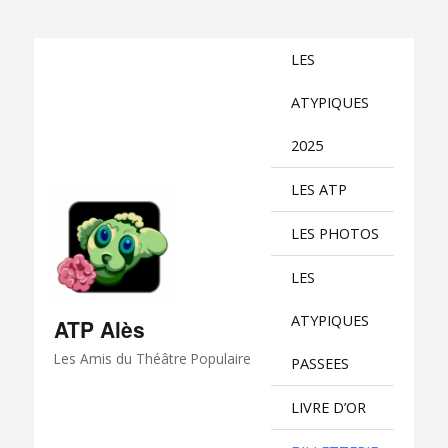
Aller
au
LES
contenu
ATYPIQUES
2025
LES ATP
LES PHOTOS
LES
ATYPIQUES
ATP Alès
Les Amis du Théâtre Populaire
PASSEES
LIVRE D’OR
Billeterie et adhésion