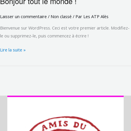
Bonjour tout le monde !
tout
le
Laisser un commentaire
/
Non classé
/ Par
Les ATP Alès
monde !
Bienvenue sur WordPress. Ceci est votre premier article. Modifiez-
le ou supprimez-le, puis commencez à écrire !
Lire la suite »