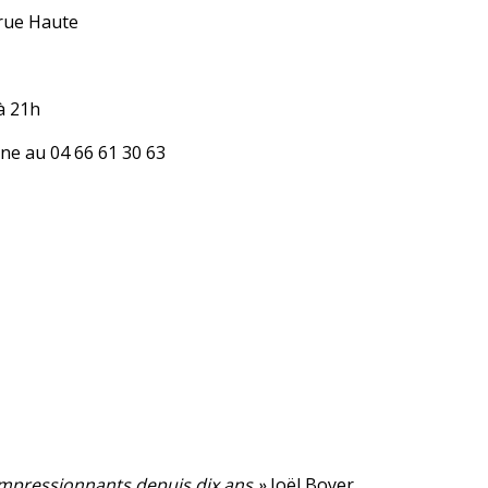
 rue Haute
 à 21h
ne au 04 66 61 30 63
 impressionnants depuis dix ans »
Joël Boyer