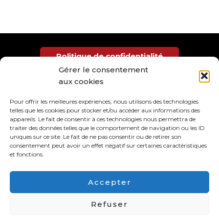
Politique de confidentialité
Gérer le consentement
aux cookies
Gestion des cookies
Pour offrir les meilleures expériences, nous utilisons des technologies
telles que les cookies pour stocker et/ou accéder aux informations des
​ATP
appareils. Le fait de consentir à ces technologies nous permettra de
traiter des données telles que le comportement de navigation ou les ID
Espace André Chamson2, Boulevard Louis
uniques sur ce site. Le fait de ne pas consentir ou de retirer son
consentement peut avoir un effet négatif sur certaines caractéristiques
Blanc 30100 ALES
et fonctions.
Nous écrire : contact [at] atpales.fr
Accepter
Copyright © 2026 ATP Alès
Refuser
Site réalisé par Eric Fréget