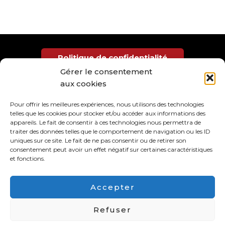
Politique de confidentialité
Gérer le consentement
aux cookies
Gestion des cookies
Pour offrir les meilleures expériences, nous utilisons des technologies
telles que les cookies pour stocker et/ou accéder aux informations des
​ATP
appareils. Le fait de consentir à ces technologies nous permettra de
traiter des données telles que le comportement de navigation ou les ID
Espace André Chamson2, Boulevard Louis
uniques sur ce site. Le fait de ne pas consentir ou de retirer son
consentement peut avoir un effet négatif sur certaines caractéristiques
Blanc 30100 ALES
et fonctions.
Nous écrire : contact [at] atpales.fr
Accepter
Copyright © 2026 ATP Alès
Refuser
Site réalisé par Eric Fréget