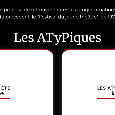
us propose de retrouver toutes les programmations 
u précédent, le "Festival du jeune théâtre", de 1978
Les ATyPiques
 ÉTÉ
LES AT
09
À