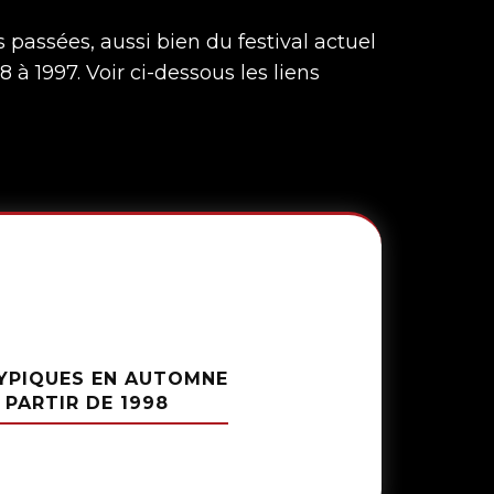
passées, aussi bien du festival actuel
 à 1997. Voir ci-dessous les liens
YPIQUES EN AUTOMNE
 PARTIR DE 1998