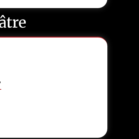
âtre
7